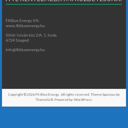
FKBlue Energy Kft.
www.fkblueenergy.hu
Sőtér István köz 2/A. 1. iroda
6724 Szeged
info@fkblueenergy.hu
Copyright © 2026
FK Blue Energy
. All rights reserved. Theme
Spacious
by
ThemeGrill. Powered by:
WordPress
.