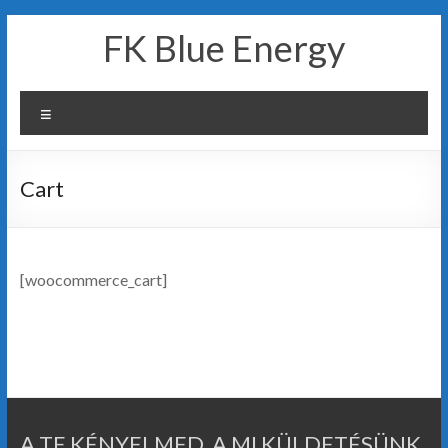
Skip
FK Blue Energy
to
content
Menu
Cart
[woocommerce_cart]
A TE KÉNYELMED, A MI KÜLDETÉSÜNK.