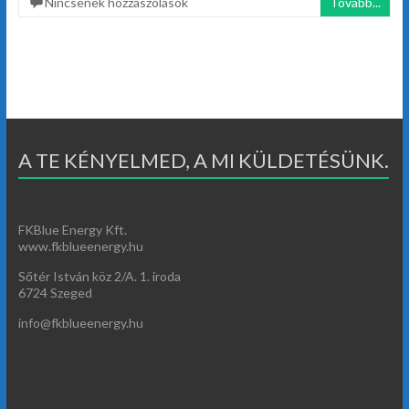
Nincsenek hozzászólások
Tovább...
A TE KÉNYELMED, A MI KÜLDETÉSÜNK.
FKBlue Energy Kft.
www.fkblueenergy.hu
Sőtér István köz 2/A. 1. iroda
6724 Szeged
info@fkblueenergy.hu