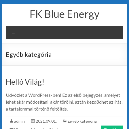
Skip
FK Blue Energy
to
content
Menu
Egyéb kategória
Helló Világ!
Üdvözlet a WordPress-ben! Ez az első bejegyzés, amelyet
lehet akár módosítani, akár törölni, aztán kezdődhet az írás,
a tartalommal történő feltöltés.
admin
2021.09.01.
Egyéb kategória